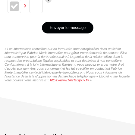
Envoyer le message
« Les informations recueillies sur ce formulaire sont enregistrées dans un fichier
informatisé par Fabrice Merle Immobilier pour gérer votre demande de contact. Elles
sont conservées pour la durée nécessaire à la gestion de la relation client dans le
respect des prescriptions légales applicables et sont destinées à nos conseillers
Conformément à la loi « informatique et libertés », vous pouvez exercer votre droit
d'accès aux données vous concernant et les faire rectifier en contactant Fabrice
Merle Immobilier contact@fabricemerle-immobilier.com. Nous vous informons de
l'existence de la liste d'opposition au démarchage téléphonique « Bloctel », sur laquelle
vous pouvez vous inscrire ici :
https://www.bloctel.gouv.fr/
»