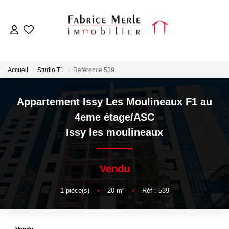
ACCUEIL
Accueil
Studio T1
Référence 539
VENTES
Appartement Issy Les Moulineaux F1 au
LOCATIONS
4eme étage/ASC
Issy les moulineaux
ESTIMATION
Vendu
NOTRE AGENCE
1
pièce(s)
•
20
m²
•
Réf : 539
OUTILS