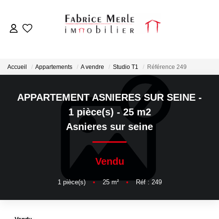
ACCUEIL
Accueil
Appartements
A vendre
Studio T1
Référence 249
VENTES
APPARTEMENT ASNIERES SUR SEINE -
LOCATIONS
1 pièce(s) - 25 m2
Asnieres sur seine
ESTIMATION
Vendu
NOTRE AGENCE
1
pièce(s)
•
25
m²
•
Réf : 249
OUTILS