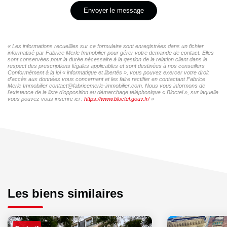
Envoyer le message
« Les informations recueillies sur ce formulaire sont enregistrées dans un fichier
informatisé par Fabrice Merle Immobilier pour gérer votre demande de contact. Elles
sont conservées pour la durée nécessaire à la gestion de la relation client dans le
respect des prescriptions légales applicables et sont destinées à nos conseillers
Conformément à la loi « informatique et libertés », vous pouvez exercer votre droit
d'accès aux données vous concernant et les faire rectifier en contactant Fabrice
Merle Immobilier contact@fabricemerle-immobilier.com. Nous vous informons de
l'existence de la liste d'opposition au démarchage téléphonique « Bloctel », sur laquelle
vous pouvez vous inscrire ici :
https://www.bloctel.gouv.fr/
»
Les biens similaires