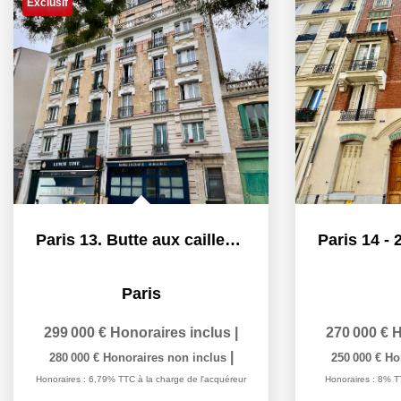
Exclusif
Paris 13. Butte aux cailles-Glacière -2 pièce(s) 35.10 m2
Paris
299 000 €
Honoraires inclus
|
270 000 €
H
|
280 000 €
Honoraires non inclus
250 000 €
Ho
Honoraires : 6,79% TTC à la charge de l'acquéreur
Honoraires : 8% T