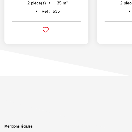
35
m²
2
pièce(s)
2
pièc
Réf :
535
Mentions légales