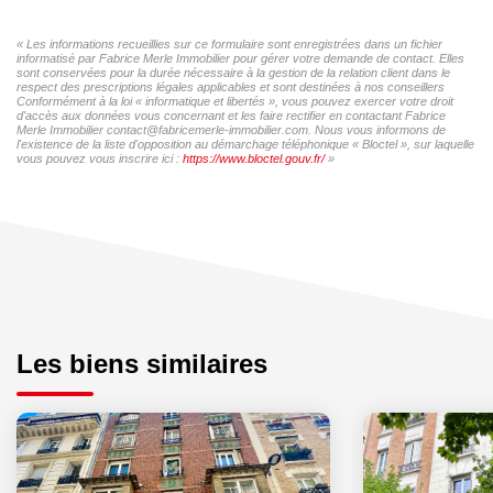
« Les informations recueillies sur ce formulaire sont enregistrées dans un fichier
informatisé par Fabrice Merle Immobilier pour gérer votre demande de contact. Elles
sont conservées pour la durée nécessaire à la gestion de la relation client dans le
respect des prescriptions légales applicables et sont destinées à nos conseillers
Conformément à la loi « informatique et libertés », vous pouvez exercer votre droit
d'accès aux données vous concernant et les faire rectifier en contactant Fabrice
Merle Immobilier contact@fabricemerle-immobilier.com. Nous vous informons de
l'existence de la liste d'opposition au démarchage téléphonique « Bloctel », sur laquelle
vous pouvez vous inscrire ici :
https://www.bloctel.gouv.fr/
»
Les biens similaires