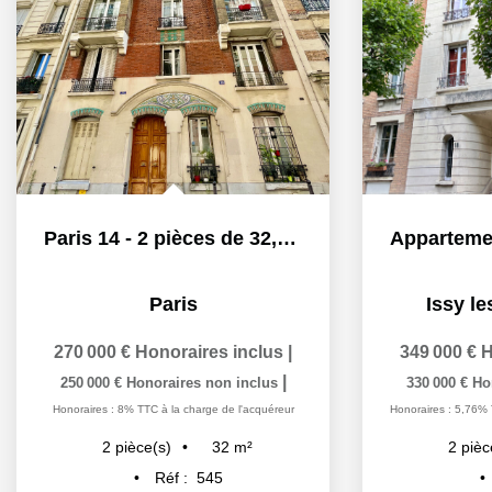
Paris 14 - 2 pièces de 32,4m2
Paris
Issy l
270 000 €
Honoraires inclus
|
349 000 €
H
|
250 000 €
Honoraires non inclus
330 000 €
Ho
Honoraires : 8% TTC à la charge de l'acquéreur
Honoraires : 5,76% 
32
m²
2
pièce(s)
2
pièc
Réf :
545