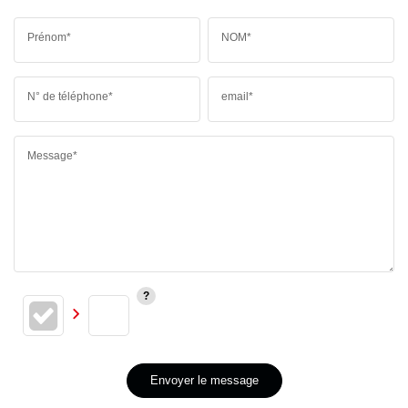
Prénom*
NOM*
N° de téléphone*
email*
Message*
Envoyer le message