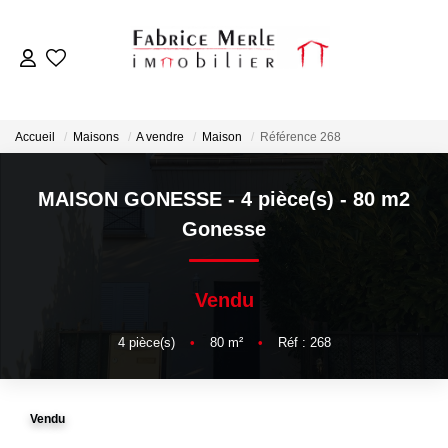
ACCUEIL
Accueil
Maisons
A vendre
Maison
Référence 268
VENTES
MAISON GONESSE - 4 pièce(s) - 80 m2
LOCATIONS
Gonesse
ESTIMATION
Vendu
NOTRE AGENCE
4
pièce(s)
•
80
m²
•
Réf : 268
OUTILS
Vendu