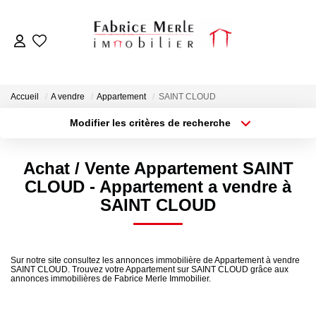
ACCUEIL
Accueil
A vendre
Appartement
SAINT CLOUD
VENTES
Modifier les critères de recherche
Localisation
Type de bien
Localisation
Sélectionnez...
LOCATIONS
Achat / Vente Appartement SAINT
Surface min
Budget max
CLOUD - Appartement a vendre à
ESTIMATION
SAINT CLOUD
Plus de critères
Créer une alerte
NOTRE AGENCE
Sur notre site consultez les annonces immobilière de Appartement à vendre
SAINT CLOUD. Trouvez votre Appartement sur SAINT CLOUD grâce aux
annonces immobilières de Fabrice Merle Immobilier.
OUTILS